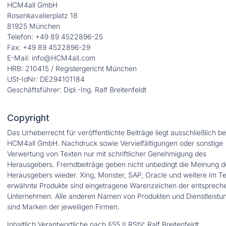
HCM4all GmbH
Rosenkavalierplatz 18
81925 München
Telefon: +49 89 4522896-25
Fax: +49 89 4522896-29
E-Mail:
info@HCM4all.com
HRB: 210415 / Registergericht München
USt-IdNr: DE294101184
Geschäftsführer: Dipl.-Ing. Ralf Breitenfeldt
Copyright
Das Urheberrecht für veröffentlichte Beiträge liegt ausschließlich be
HCM4all GmbH. Nachdruck sowie Vervielfältigungen oder sonstige
Verwertung von Texten nur mit schriftlicher Genehmigung des
Herausgebers. Fremdbeiträge geben nicht unbedingt die Meinung d
Herausgebers wieder. Xing, Monster, SAP, Oracle und weitere im Te
erwähnte Produkte sind eingetragene Warenzeichen der entsprech
Unternehmen. Alle anderen Namen von Produkten und Dienstleistu
sind Marken der jeweiligen Firmen.
Inhaltlich Verantwortliche nach §55 II RStV: Ralf Breitenfeldt