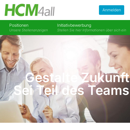
Anmelden
Positionen
Initiativbewerbung
Unsere Stellenanzeigen
Stellen Sie hier Informationen über sich ein
Gestalte Zukunft
Sei Teil des Teams